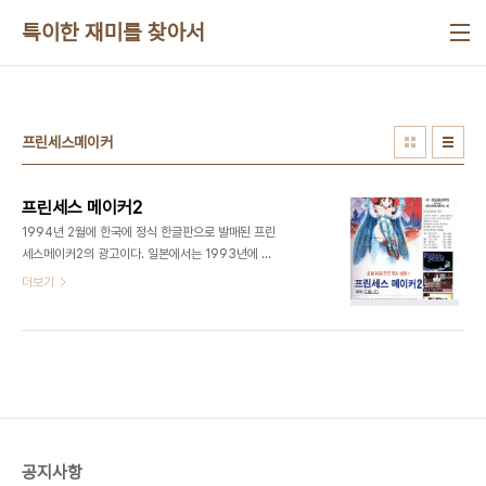
본문 바로가기
특이한 재미를 찾아서
프린세스메이커
프린세스 메이커2
1994년 2월에 한국에 정식 한글판으로 발매된 프린
세스메이커2의 광고이다. 일본에서는 1993년에 발
매된 만큼 불법복제가 횡행하던 시절인지라 해볼 사
더보기
람들은 이미 다 해본 시점이지만 초판 1만부를 찍을
정도로 판매회사는 기대가 컸던거 같다.사전 예약이
니 매진이니하는 생각은 당시 일본에서라면 가능했
겠지만 당시 대한민국에서는 불가능한 이야기였다.
물론 극히 일부 사람들은 사전예약으로 구매하기도
했지만 그럼 특전으로 뭐라도 줘야 된다는 생각은 못
한거 같다.하드공간 13메가소요.. 지금 생각하면 가
소로운 용량이다.아마 이시절을 기억하는 분들이라
공지사항
면 저 업그레이드 대행점의 이름에서 추억을 떠올리