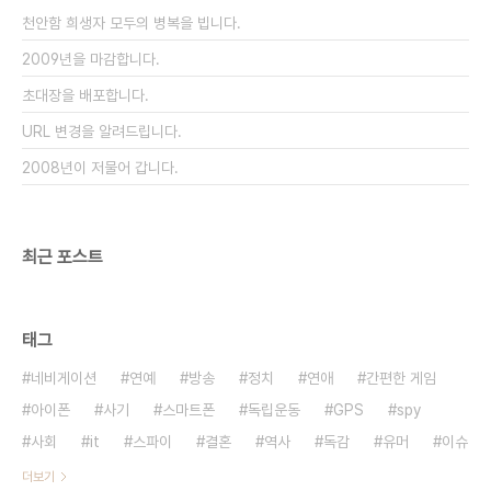
는 분들이 더 많을거 같다는 생각을 해봅니다.프린세
천안함 희생자 모두의 병복을 빕니다.
스 메이커는 육성시뮬레이션 게임의 붐을 가저온 게
임으로 육성 시뮬레이션 ..
2009년을 마감합니다.
초대장을 배포합니다.
URL 변경을 알려드립니다.
2008년이 저물어 갑니다.
최근 포스트
태그
네비게이션
연예
방송
정치
연애
간편한 게임
아이폰
사기
스마트폰
독립운동
GPS
spy
사회
it
스파이
결혼
역사
독감
유머
이슈
더보기