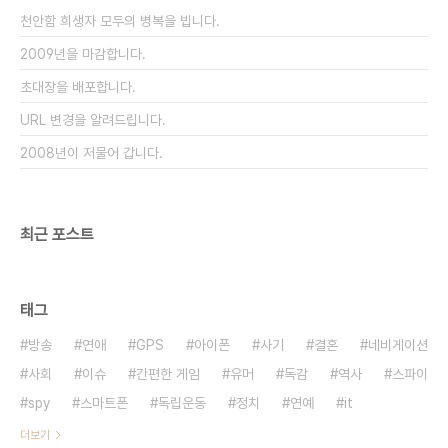
좋은 나라. 4계절이 뚜렷해서 노숙자가 억제되는 좋
천안함 희생자 모두의 병복을 빕니다.
은 나라. 4계절이 뚜렷해서 준비 정신이 심어..
2009년을 마감합니다.
초대장을 배포합니다.
URL 변경을 알려드립니다.
2008년이 저물어 갑니다.
최근 포스트
태그
방송
연애
GPS
아이폰
사기
결혼
네비게이션
사회
이슈
간편한 게임
유머
독감
역사
스파이
spy
스마트폰
독립운동
정치
연예
it
더보기