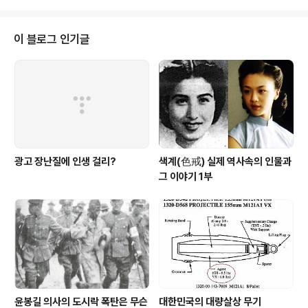
라 아니면 라면 삼겹살 이런걸 즐..
3.1운동이 있던 1919년 (大正 : 다이쇼)의 재판입니다. 다
음 동일 사건으로 재판 받은 사람들의 이름이 나열 됩니다.
피고의 이름을 보시면 무슨 사건의 재판인지 알게 됩니다.
이 블로그 인기글
판 결 충청남도 천안군 동면 용두리(東面龍頭里) 농업 조
인원(趙仁元) 56세 동도 동군 수신면 복다회리(卜多會
里) 농업 김상훈(金相勳) 46세 동도 동군 동면 용두리 학
생 유관순(柳寬順) 18세 네… 너무나 유명한 이름이지요.
18세의 유관..
광고 장난질에 인생 걸리?
색계(色戒) 실제 역사속의 인물과
그 이야기 1부
윤봉길 의사의 도시락 폭탄은 무슨
대한민국의 대량살상 무기