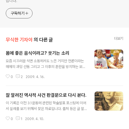
합니다.
구독하기
더보기
무식한 기자야
의 다른 글
몸에 좋은 음식이라고? 웃기는 소리
글 내용
요즘 시끄러운 석면 소동에서도 느낀 거지만 언론이라는
매체의 과잉 선동 그리고 그 이후의 혼란을 방치하는 모습
을 보면 참 재미있습니다. 이렇게 잘난 척 말을 하지만 나
0
2
2009. 4. 16.
자신도 어쩔 수 없이 언론의 장난에 놀아 날 때가 종종 있습
니다. 오늘 어디선가 이런 말을 봤습니다. 장수 식품의 비밀
“90세 이상 장수하는 노인들은 주로 된장국과 보리를 섞
잘 알려진 역사적 사건 판결문으로 다시 본다.
은 현미밥을 좋아하는 것으로 조사되었습니다.” 어떻습니
글 내용
까? 된장국이나 보리밥 현미밥이 건강에 좋아 보이지 않습
이 기록은 이전 3.1운동에 관련된 학술발표 포스팅에 이어
니까? 여러분도 건강을 위해서 입에 맞지 않아도 저런 음식
서 실례를 보기 위해서 찾은 자료입니다. 출처 등은 글 말미
을 억지로 먹어야 갰다는 생각이 들지는 않으시나요? 아이
에 첨부합니다. 딱딱한 법정기록인 만큼 읽는 편의를 위해
들에게 저런 음식을 억지로 강요하지는 않으셨나요? 하지
0
1
2009. 4. 10.
서 제 생각은 기록 안에 넣어서 간단히 읽고 싶은 분들의 요
만 다시 생각해볼까요? 90세 이상 노인이 햄버거, 피자, 콜
구를 만족시키려고 합니다. 대정 8년 형공(刑控) 제513호