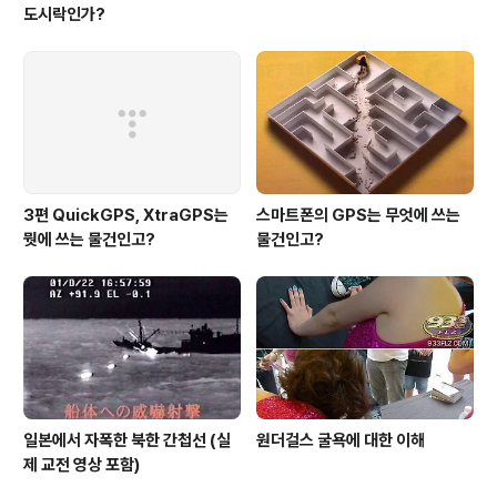
도시락인가?
3편 QuickGPS, XtraGPS는
스마트폰의 GPS는 무엇에 쓰는
뭣에 쓰는 물건인고?
물건인고?
일본에서 자폭한 북한 간첩선 (실
원더걸스 굴욕에 대한 이해
제 교전 영상 포함)