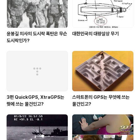
윤봉길 의사의 도시락 폭탄은 무슨
대한민국의 대량살상 무기
도시락인가?
3편 QuickGPS, XtraGPS는
스마트폰의 GPS는 무엇에 쓰는
뭣에 쓰는 물건인고?
물건인고?