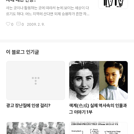
글 내용
방송 사고를 직접 시청한 이후 정신병에 대한 또다른 충격
사는 곳이나 활동하는 곳에 따라서 눈에 보이는 세상이 다
이었다. 그 불로그의 나머지 자료는 명백한 정신분열증 과
르기도 하다. 어느 지역에 산다면 외제 승용차가 흔한 차가
대망상 환자의 보물창고였다. 저 장면이 연출되는 순간 나
되기도 하고 또 어떤 모임에 가면 연봉 1억이 평범한 연봉
는 긴급한 속보가 있어서 스탭이 원고들고 들어오는 줄 알
0
0
2009. 2. 9.
이 되기도한다. 하지만 우리는 항상 가난하고 어려운 사람
았다. 당시에는 ..
이 우리 사회에 함께 한다는 것을 알고 있다. 오늘 사무실
근처 시장통에서 척사대회가 있었다. 주로 시장 사람들이
모여서 윳놀이도 하고 음식도 먹는 그런 자리였지만 공짜
술에 공짜 음식이 나오는 자리고 막걸리 생각에 목이 칼칼
이 블로그 인기글
했기도 해서 난생 처음 그런 자리에 참석해봤다. 아는 사람
없이 가면 무안하기 그지 없는 일이라 안면이 있는 슈퍼 사
장님 옆에서 막썰어서 구워먹는 되지고기에 막걸리를 몆잔
마셨다. 얼릉 먹고 도망가겠다는 심산으로 개걸스레 먹던
중 테이블 바로 건너편에 앉은 모..
광고 장난질에 인생 걸리?
색계(色戒) 실제 역사속의 인물과
그 이야기 1부