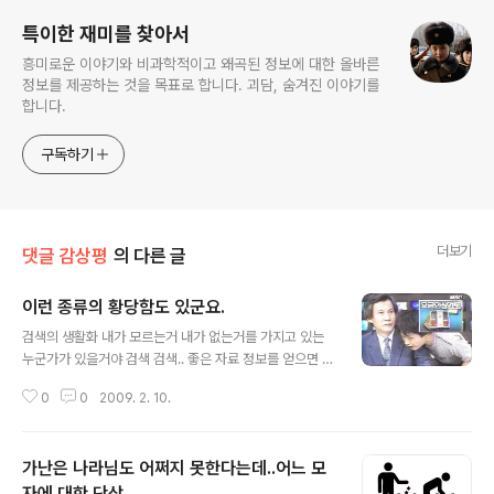
특이한 재미를 찾아서
흥미로운 이야기와 비과학적이고 왜곡된 정보에 대한 올바른
정보를 제공하는 것을 목표로 합니다. 괴담, 숨겨진 이야기를
합니다.
구독하기
더보기
댓글 감상평
의 다른 글
이런 종류의 황당함도 있군요.
글 내용
검색의 생활화 내가 모르는거 내가 없는거를 가지고 있는
누군가가 있을거야 검색 검색.. 좋은 자료 정보를 얻으면 어
찌 기뿌지 아니하랴.. 틈만 나면 검색을 꼬리에 꼬리를 물고
0
0
2009. 2. 10.
급한일 잊고 검색 삼매경에 빠져드니 음 인터넷 중독이 틀
림없다. 아니! 이런 보물창고가.. 이런 자료의 보고 블로그
가 있다니 내가 찾는 자료를 이리 잘 정리해놓다니 신난다.
가난은 나라님도 어쩌지 못한다는데..어느 모
룰루랄라.... 근데 자기 증명사진을 올려 놓다니 특이하네...
어디 다른 자료는 뭐가 있지? 저 위에 MBC 9시뉴스의 생
자에 대한 단상..