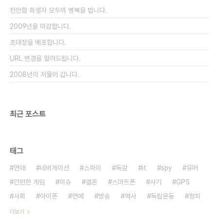
상 근거 없는 의혹 남발은 없어야 겠습니다. 루머의
천안함 희생자 모두의 병복을 빕니다.
진실여부를 떠나서 불법요소도 없고 도덕..
2009년을 마감합니다.
초대장을 배포합니다.
URL 변경을 알려드립니다.
2008년이 저물어 갑니다.
최근 포스트
태그
연애
네비게이션
스파이
독감
it
spy
유머
간편한 게임
이슈
결혼
스마트폰
사기
GPS
사회
아이폰
연예
방송
역사
독립운동
정치
더보기