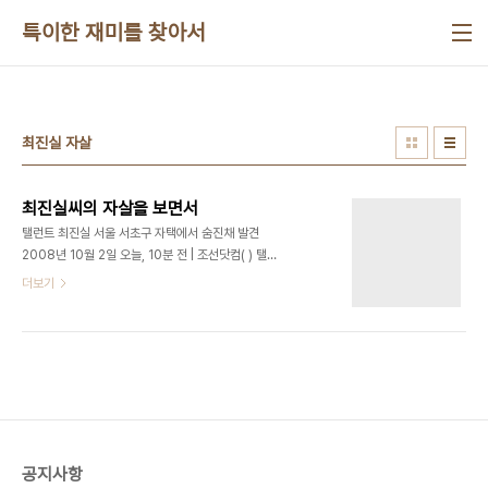
본문 바로가기
특이한 재미를 찾아서
최진실 자살
최진실씨의 자살을 보면서
탤런트 최진실 서울 서초구 자택에서 숨진채 발견
2008년 10월 2일 오늘, 10분 전 | 조선닷컴( ) 탤
런트 최진실씨가 서울 서초구 잠원동 자택에서 숨진
더보기
채 발견됐다. 2일 경찰에 따르면 최씨는 이날 오전 6
시 15분쯤(경찰 사망 추정시각) 자택에서 숨진 채 어
미니 정모(60)씨에 의해 발견됐으며 현재 경찰이 현
장에서 사망 경위를 조사 중이다. 경찰 관계자는 “최
씨가 자살했다는 신고를 오전 7시 38분쯤 받아 사
망 사실을 확인했으며 현장... 최진실씨까지 저런식으
로 생을 마감할 거라고는 생각 못했습니다. 다만 안재
환씨 일로 지나친 구설수에 시달리고 잇는 정선희씨
공지사항
를 걱정했는데.. 저런 사건들에 대해서 언론들은 더이