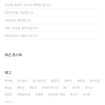
많다는 사실이다. 그래서 저 부가적인 GPS정보를 얻
천안함 희생자 모두의 병복을 빕니다.
는데 데이터 통신료가 붇는 다는 이유로 업데이트를
..
2009년을 마감합니다.
초대장을 배포합니다.
URL 변경을 알려드립니다.
2008년이 저물어 갑니다.
최근 포스트
태그
연예
스파이
스마트폰
GPS
역사
연애
아이폰
spy
독감
방송
네비게이션
it
유머
이슈
정치
독립운동
결혼
간편한 게임
사기
사회
더보기