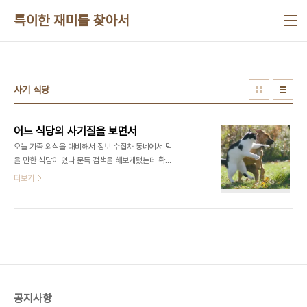
본문 바로가기
특이한 재미를 찾아서
사기 식당
어느 식당의 사기질을 보면서
오늘 가족 외식을 대비해서 정보 수집차 동네에서 먹
을 만한 식당이 있나 문득 검색을 해보게됐는데 확실
히 블로그들이 활성화되어서인지 여러 블로그에서
더보기
우리 동네 식당에 대한 정보들도 다루고 있었다. 얼마
전까지만 해도 그런 내용이 없었는데... 나름 성과도
있어서 흐뭇했다.(남들은 기쓰고 천리밖에서 골목 골
목 찾아 가는 맛집이 길건너 골목안에 있는데 모르고
있었다니... ^^) 그러던 중 동내에 새로 생긴 시푸드레
스토랑에 대한 포스팅을 보게 됐다 나름 시푸드레스
토랑이 간편하고 배부르게 먹을 수 있는 장점이 있어
서(수입 냉동 수산물의 힘이지만) 좋아라 하는 입장
공지사항
이라 관심있게 읽어 봤다. 새로 건설된 큰 건물에 크