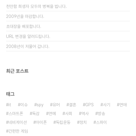
게 들어선 음식점이고 가까운데 위치해서 맛만 있다
천안함 희생자 모두의 병복을 빕니다.
면 단골이 될 수 있겠다 싶은 생각에 찬찬히 읽었는..
2009년을 마감합니다.
초대장을 배포합니다.
URL 변경을 알려드립니다.
2008년이 저물어 갑니다.
최근 포스트
태그
it
이슈
spy
유머
결혼
GPS
사기
연애
스마트폰
독감
연예
사회
역사
방송
네비게이션
아이폰
독립운동
정치
스파이
간편한 게임