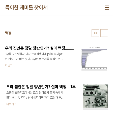
본문 바로가기
특이한 재미를 찾아서
백정
우리 집안은 정말 양반인가? 설마 백정...... 2부
1부를 포스팅하자 마자 유입검색어에 [백정 성씨]라
는 키워드가 바로 떳다. 2부는 이문제를 중심으로 이
야기해본다. 대중적으로 알려진 전설의 진실과 거짓
더보기
그 배경을 이야기해본다. 왕족 성씨이니 당연히 양반
이다. 나는 양반성인 김이박이라서 당연히 양반이라
고 생각하는 경우는 아주 흔하고 일반적인 생각이다.
임진왜란 이후에 많은 사람이 돈으로 족보를 사고 팔
우리 집안은 정말 양반인가? 설마 백정... 1부
고 했다는 이야기도 많이들 들어봤을 것이다. 그리고
요즘은 초등학교에서는 조상 알아오기 등의 숙제가
1909년 일제가 호적을 줄 때는 거성(흔한 성 즉 김
많이 있는 것 같다. 쉽게 생각하면 자기 조상과 뿌리
이박최 등)으로 대거 편입됐다. 당시에 성이 없던 천
를 알게 한다는 좋은 취지로 보이지만 조금 깊이 생각
더보기
민은 자신이 원하는 성을 모두 인정해서 성을 기록했
해보면 학생들에게 거짓말을 강요하는 것은 아닌가
다고 한다. 물론 이전에도 성은 필요에 따라서 바뀌기
의문이 든다. 한국 사람이라면 누구나 알고 있지만 조