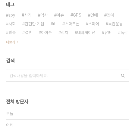
태그
spy
사기
역사
이슈
GPS
연애
연예
사회
간편한 게임
it
스마트폰
스파이
독립운동
방송
결혼
아이폰
정치
네비게이션
유머
독감
더보기
검색
전체 방문자
오늘
어제