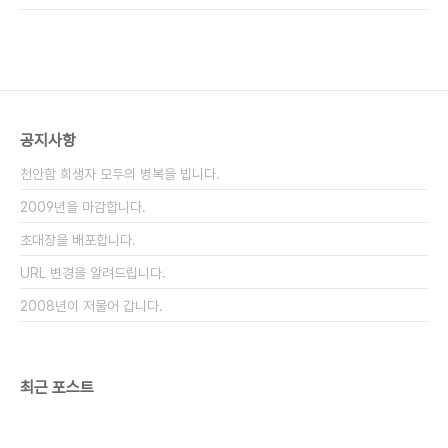
도 하고 임의로 지어서 사용하기도 했다. 임의로 가질
선시대까지도 우리는 신분사회였다. 천민, 노비가 있
때는 가장 흔한 성씨가 가장 손쉬웠을 것이라는 ..
고 양인이 있고 양반이 있는 그런 사회였던 것이다.
조선시대라고 하면 무척이나 먼 옛날처럼 느껴지지
만 따지고 보면 그다지 먼 옛날도 아니다. 1824년
갑오개혁 때 노비들은 모두 해방되었지만 1909년
일제가 민적법을 시행할 때까지도 저런 신분적 굴레
공지사항
가 남아있었다고 할 수 있고 실상은 일제시대 내내 신
분 차별은 존재했다. 100년도 안 되는 최근까지도
천안함 희생자 모두의 병복을 빕니다.
그 신분제의 그림자가 남아있었다는 것이다. 따라서
한 세..
2009년을 마감합니다.
초대장을 배포합니다.
URL 변경을 알려드립니다.
2008년이 저물어 갑니다.
최근 포스트