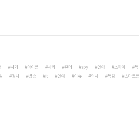
션
사기
아이폰
사회
유머
spy
연애
스파이
독
임
정치
방송
it
연예
이슈
역사
독감
스마트