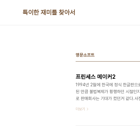
본문 바로가기
특이한 재미를 찾아서
명문소프트
프린세스 메이커2
1994년 2월에 한국에 정식 한글판으
된 만큼 불법복제가 횡행하던 시절인지
로 판매회사는 기대가 컸던거 같다.
당시 대한민국에서는 불가능한 이야기였
더보기
럼 특전으로 뭐라도 줘야 된다는 생각은
이다.아마 이시절을 기억하는 분들이라
을거 같다는 생각을 해봅니다.프린세스
레이션 ..