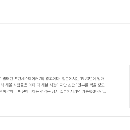
로 발매된 프린세스메이커2의 광고이다. 일본에서는 1993년에 발매
라 해볼 사람들은 이미 다 해본 시점이지만 초판 1만부를 찍을 정도
사전 예약이니 매진이니하는 생각은 당시 일본에서라면 가능했겠지만
다. 물론 극히 일부 사람들은 사전예약으로 구매하기도 했지만 그
 못한거 같다.하드공간 13메가소요.. 지금 생각하면 가소로운 용량
면 저 업그레이드 대행점의 이름에서 추억을 떠올리는 분들이 더 많
 메이커는 육성시뮬레이션 게임의 붐을 가저온 게임으로 육성 시뮬