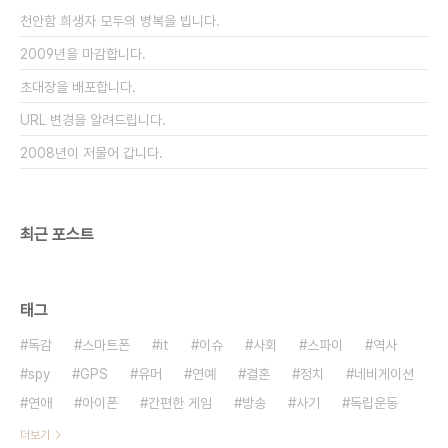
하고 최근까지도 막연하게 생각 하고 있었다. 하지만
천안함 희생자 모두의 병복을 빕니다.
최근에 '자장면이냐 짜장면'이냐의 논란을 다룬 다큐
멘터..
2009년을 마감합니다.
초대장을 배포합니다.
URL 변경을 알려드립니다.
2008년이 저물어 갑니다.
최근 포스트
태그
독감
스마트폰
it
이슈
사회
스파이
역사
spy
GPS
유머
연예
결혼
정치
네비게이션
연애
아이폰
간편한 게임
방송
사기
독립운동
더보기