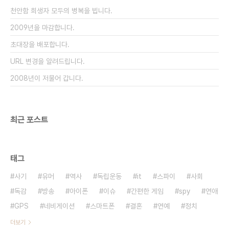
의 장난감인 셈입니다. +참고로 M4655를 스마트
천안함 희생자 모두의 병복을 빕니다.
폰이라고 칭했지만 실상은 키패드가 없기 때문에
PPC..
2009년을 마감합니다.
초대장을 배포합니다.
URL 변경을 알려드립니다.
2008년이 저물어 갑니다.
최근 포스트
태그
사기
유머
역사
독립운동
it
스파이
사회
독감
방송
아이폰
이슈
간편한 게임
spy
연애
GPS
네비게이션
스마트폰
결혼
연예
정치
더보기