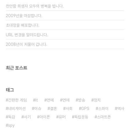
이야기합니다. Ready to Fly? All you really
천안함 희생자 모두의 병복을 빕니다.
need is just another shot..
2009년을 마감합니다.
초대장을 배포합니다.
URL 변경을 알려드립니다.
2008년이 저물어 갑니다.
최근 포스트
태그
간편한 게임
it
연예
연애
방송
정치
네비게이션
이슈
결혼
사회
GPS
스파이
역사
독감
사기
아이폰
유머
독립운동
스마트폰
spy