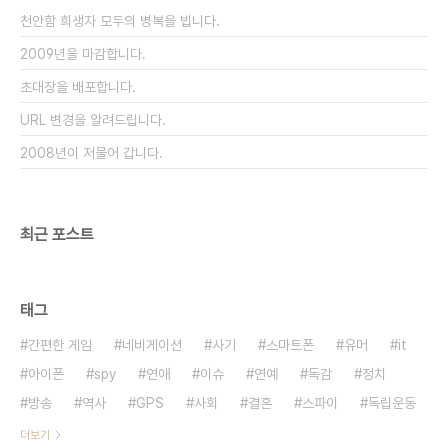
은 "사람을 기망하여 재물의 교부를 받거나 재산상의
천안함 희생자 모두의 병복을 빕니다.
이익을 취득한 자는 10년 이하의 징역..
2009년을 마감합니다.
초대장을 배포합니다.
URL 변경을 알려드립니다.
2008년이 저물어 갑니다.
최근 포스트
태그
간편한 게임
네비게이션
사기
스마트폰
유머
it
아이폰
spy
연애
이슈
연예
독감
정치
방송
역사
GPS
사회
결혼
스파이
독립운동
더보기