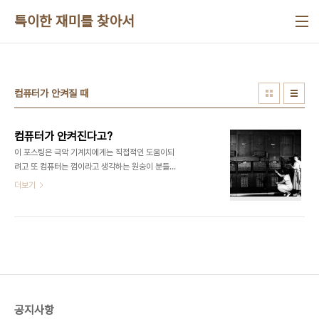
본문 바로가기
특이한 재미를 찾아서
컴퓨터가 안켜질 때
컴퓨터가 안켜진다고?
이 포스팅은 극악 기계치에게는 직접적인 도움이되
려고 또 컴퓨터는 껌이라고 생각하는 원숭이 분들에
게는 나무에서 떨어졌을 때 아플거라는 의미로 적어
더보기
봅니다. 개인적으로 컴퓨터를 사용한지 20년 훨씬
넘었네요. 옛날 금성전자의 광고 문구처럼 사반세기
의 시간이 흘렀네요. 역사와 전통을 창조하기 위해서
사반세기라는 말까지 만든 광고쟁이 화이팅.. 살아 보
니까 사반세기는 그리 긴시간도 아니구만.. 컴퓨터가
갑자기 안켜진다면 여러분은 어떻습니까? 상당히 당
혹스럽지요. 기계치에 가까운 분들이라면 발을 동동
구루면서 컴퓨터 잘하는 분이 부러우실 겁니다. 하지
공지사항
만 보통 한 컴퓨터한다는 분이라면 컴퓨터가 삑거리