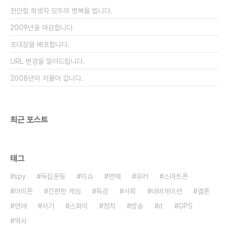
거나 우당탕탕 거려서 뭔가 이상을 알려주는 쪽이 속
천안함 희생자 모두의 병복을 빕니다.
편합니다. 먹통으로 아무 응답이 없다면 참 당황스럽
고 난감합니다. 개..
2009년을 마감합니다.
초대장을 배포합니다.
URL 변경을 알려드립니다.
2008년이 저물어 갑니다.
최근 포스트
태그
spy
독립운동
이슈
연예
유머
스마트폰
아이폰
간편한 게임
독감
사회
네비게이션
결혼
연애
사기
스파이
정치
방송
it
GPS
역사