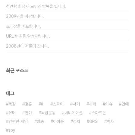
라는 사실을 일반 대중이 얼마나 알고 있으며 기자 자
천안함 희생자 모두의 병복을 빕니다.
신들은 그걸 알고 기사를 쓰고 있는가 하는 의문이다.
원인..
2009년을 마감합니다.
초대장을 배포합니다.
URL 변경을 알려드립니다.
2008년이 저물어 갑니다.
최근 포스트
태그
독감
결혼
it
스파이
사기
사회
이슈
연예
유머
연애
독립운동
네비게이션
스마트폰
간편한 게임
방송
아이폰
정치
GPS
역사
spy