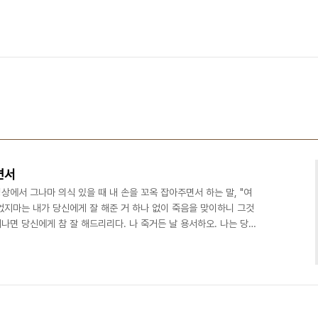
면서
상에서 그나마 의식 있을 때 내 손을 꼬옥 잡아주면서 하는 말, "여
 없지마는 내가 당신에게 잘 해준 거 하나 없이 죽음을 맞이하니 그것
어나면 당신에게 참 잘 해드리리다. 나 죽거든 날 용서하오. 나는 당신
안하오. 평생 당신한테 잘해준 거 하나 없이 나 이제 갈라오." 위 말씀
물을 흘리시더랍니다. 위 말씀을 임종의 마지막 유언으로 들었다는 울
 챙기면서 그 미웠던 남편(울아부지)을 그리워합디다. - 다음 녹슨
서.. 나도 생을 마치면서 아내에게 저..