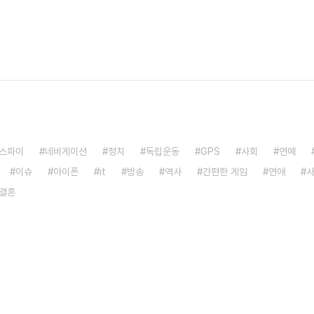
스파이
네비게이션
정치
독립운동
GPS
사회
연예
이슈
아이폰
it
방송
역사
간편한 게임
연애
결혼