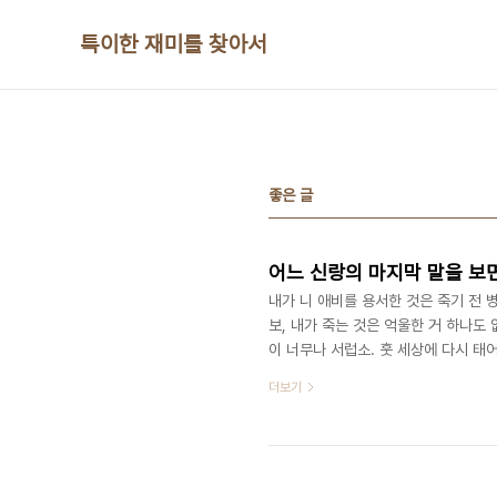
본문 바로가기
특이한 재미를 찾아서
좋은 글
어느 신랑의 마지막 말을 보
내가 니 애비를 용서한 것은 죽기 전 병
보, 내가 죽는 것은 억울한 거 하나도
이 너무나 서럽소. 훗 세상에 다시 태
한테 제삿밥 얻어먹을 염치가 없소. 미
더보기
을 하시면서 (어머니가)닭똥 같은 눈
엄니, 그래서 제삿날 유난히도 제수음식
첼로님의 어느 부부에 대한 충고 글 중에