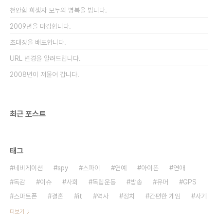
전통 복장은 눈에 안 보이는 것 같다. 이슬람 문화가
천안함 희생자 모두의 병복을 빕니다.
서구적 시각에서 볼 때 여성을 억압하..
2009년을 마감합니다.
초대장을 배포합니다.
URL 변경을 알려드립니다.
2008년이 저물어 갑니다.
최근 포스트
태그
네비게이션
spy
스파이
연예
아이폰
연애
독감
이슈
사회
독립운동
방송
유머
GPS
스마트폰
결혼
it
역사
정치
간편한 게임
사기
더보기