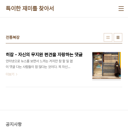
본문 바로가기
특이한 재미를 찾아서
전통복장
히잡 - 자신의 무지완 편견을 자랑하는 댓글
인터넷으로 뉴스를 보면서 느끼는 거지만 참 할 일 없
이 댓글 다는 사람들이 참 많다는 것이다. 꼭 자신의
의견을 표방해야 되는 뉴스가 아님에도 댓글을 달아
더보기
서 자신의 무지와 편견을 만천하에 공개하는 경우를
볼 때 특히 그런 생각을 하게 된다. "타는 듯한 더위
속에서 사는 아랍지역에서 저 시커먼 히잡을 보라. 여
성의 순결을 보호한다는 명목으로 뒤집어 씌운 감옥
이요, 굴레다. 아랍 남자들은 여자 여러 명 거느리면
서 혼잡한 성생활을 해도 되고, 여성에게만 성의 순결
을 강요하는가? 아랍인들의 위선에 입이 다물어지지
않는다!!" 저 사람은 아랍 여성들이 쓰고 있는 히잡
공지사항
(Hijab)만 보이고 그 지역 남성들이 얼굴만 내 놓은