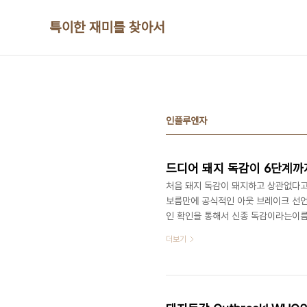
본문 바로가기
특이한 재미를 찾아서
인플루엔자
드디어 돼지 독감이 6단계까
처음 돼지 독감이 돼지하고 상관없다고 포
보름만에 공식적인 아웃 브레이크 선언
인 확인을 통해서 신종 독감이라는이름
기에 멕시코에서는 높은 치사율이라는
더보기
했습니다. Epidemia de Pánico 
아닌 취급을 받고 있는게 이 신종 플
나왔고 결과적으로는 특이할 것 없는(치