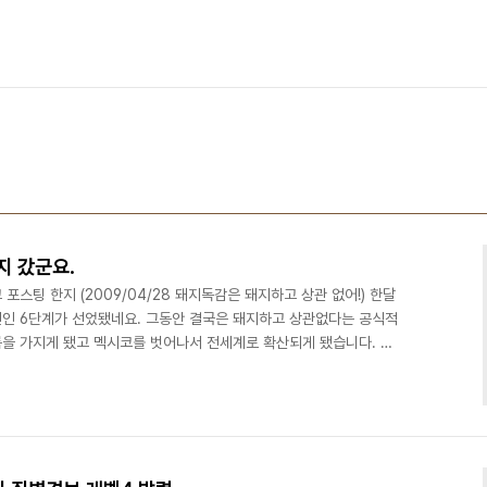
지 갔군요.
스팅 한지 (2009/04/28 돼지독감은 돼지하고 상관 없어!) 한달
인 6단계가 선었됐네요. 그동안 결국은 돼지하고 상관없다는 공식적
을 가지게 됐고 멕시코를 벗어나서 전세계로 확산되게 됐습니다. 초
 잘못된 정보가 알려지는 바람에 많은 사람들을 긴장하게 만들기도
/ Panic Epidemy by Eneas 하지만 현제는 보통 독감 이상도 이하도
루입니다. 처음 과거 포스팅에서도 언급했지만 모든 독감이 돼지에게서
사율만 평범하다면!) 멕시코 A형..