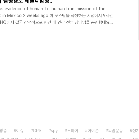
의 질병경보 레벨4 발령..
has evidence of human-to-human transmission of the
e out in Mexico 2 weeks ago 이 포스팅을 작성하는 시점에서 9시간
WHO에서 결국 잠적적으로 인간 대 인간 전염 상태임을 공인했네요.
 Outbreak(1995년)라는 영화가 있습니다. 에볼라 바이러스가 호흡
화인데 마지막 백신관련 내용은 순 엉터리지만 영화 초반 바이러스가
상황을 영화적 기법으로 잘 보여줍니다. 영화에서는 미국 정부가 바이
방송
이슈
GPS
spy
스파이
아이폰
독립운동
정