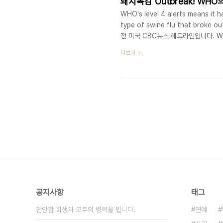
돼지독감 Outbreak! WHO
WHO's level 4 alerts means it 
type of swine flu that brok
전 미국 CBC뉴스 헤드라인입니다. 
또 Broke out이라는 말이 보이지요.
더보기
기를 통해서 전염되는 상황을 그린 영
인간 대 인간 호흡기로 전파될 때의 
러스가 퍼진..
공지사항
태그
천안함 희생자 모두의 병복을 빕니다.
연예