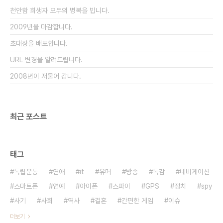
뭐 비아그라나 영양제라면 다르겠지만 대부분의 개
천안함 희생자 모두의 병복을 빕니다.
발되는 신약은 병이 있어서 치료가 필요한 사람..
2009년을 마감합니다.
초대장을 배포합니다.
URL 변경을 알려드립니다.
2008년이 저물어 갑니다.
최근 포스트
태그
독립운동
연애
it
유머
방송
독감
네비게이션
스마트폰
연예
아이폰
스파이
GPS
정치
spy
사기
사회
역사
결혼
간편한 게임
이슈
더보기