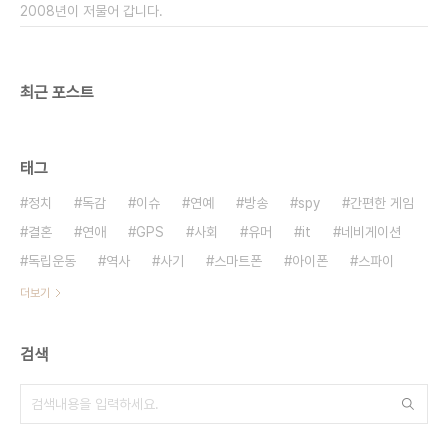
2008년이 저물어 갑니다.
최근 포스트
태그
정치
독감
이슈
연예
방송
spy
간편한 게임
결혼
연애
GPS
사회
유머
it
네비게이션
독립운동
역사
사기
스마트폰
아이폰
스파이
더보기
검색