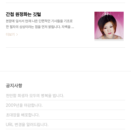
양복으로 맨인블랙(사실 그 인물의 전형은 FBI
는건 아닌가 하는 우려도 생긴다. 이런 생각을 하는
Gman의 모습이지만)을 흉내 내고 폼을 요란하게
이유는 통일된 논리를 적용하기 때문인데 이전 경험
잡아서 위압감을..
간첩 원정화는 깃털
에서 그런 논리가 나중에 보면 공작차원에서 나온게
본문에 앞서서 현재 나온 단편적인 기사들을 기초로
원 출처인 경우가 종종있었기 때문이다. 보위부 소속
한 필자의 상상이라는 점을 먼저 밝힙니다. 자백을 받
이 이상해? 이런 류의 일에 얼마나 관심을 가지고 있
았음에도 수사결과 발표에는 의문스러운 점들이 많
더보기
었는지 모르겠지만 보의부 소속이라는게 엉뚱하다는
은데 몇가지 참고적인 이야기와 그 이면의 이야기를
의견을 먼저들 피력한다. 법률의 엄격하게 활동 범위
해보겠습니다. 일반적인 스파이 수사의 특징 일반적
가 정해진 CIA와 FBI조차도 종종 싸움이 나는데 보
으로 저런 정보관련 수사발표는 모든 진실을 발표하
위부에서 파견했다고 이상한가? 물론 보위부도 대남
지 않습니다. 수사결과 발표나 재판과정까지도 첩보
공작을 할 수 있..
전의 연장선이이기 때문입니다. 첩보라는건 미확인
정보를 뜻합니다. 확인이 된 내용은 정보라고 칭하지
첩보라고 칭하지 않습니다. 첩보원들의 교차 검증을
통해서 검증이 되었을 때만 정보가 됩니다. 첩보는 신
공지사항
뢰성이 떨어지기 때문에 최대한 확인을 하려고 하고
방첩기관에서는 이 확인을 최대한 막으려고 하는데,
천안함 희생자 모두의 병복을 빕니다.
수사 발표나 재판중의 증거에서 이를 확인 해버리면
첩보가 아닌 정보가..
2009년을 마감합니다.
초대장을 배포합니다.
URL 변경을 알려드립니다.