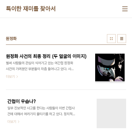
본문 바로가기
특이한 재미를 찾아서
원정화
원정화 사건의 최종 정리 (두 얼굴의 이미지)
벌써 사람들의 관심이 식어가고 있는 여간첩 원정화
사건의 가려졌던 부분들이 차츰 들어나고 있다. 사건
초기에는 원정화라는 여자가 상당히 소심하고 평범
더보기
한 여자인 것처럼 알려졌었기 때문에 저런 인물이 간
첩이라는 점에 의문을 가진 사람들이 많았다. 아무래
도 간첩이나 스파이라고 하면 대단히 똑똑하고 멋진
사람 그도 아니면 무지막지하게 냉혹하고 무서운 사
간첩이 우습나?
람이라고들 생각하기 쉽기 때문이지만 겉 모습에서
일부 진보적인 사고를 한다는 사람들이 이번 간첩사
는 오히려 보통 사람과 다를 바 없이 평범한 모습이어
건에 대해서 여러가지 물타기를 하고 있다. 정치적으
야 된다는 첩보세계의 기본 룰인 것을 보통 사람들은
로 보면 현정권이 궁지에 몰리는 시점에서 국면전환
더보기
잘 모르는 경우가 많다. 이런 악당을 기대했나요? 거
용으로 사용되는게 마음에 안들기 때문에 그러는 것
기에는 과거 국내 정보기관이 검은 선글라스에 검은
도 있겠지만 자신들도 모르게 공작에 이용당하고 있