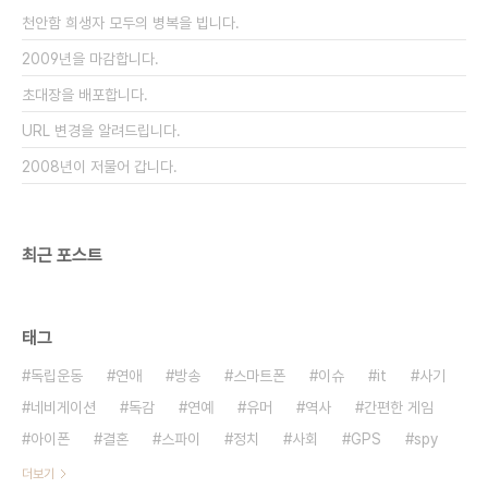
가 정해진 CIA와 FBI조차도 종종 싸움이 나는데 보
천안함 희생자 모두의 병복을 빕니다.
위부에서 파견했다고 이상한가? 물론 보위부도 대남
공작을 할 수 있..
2009년을 마감합니다.
초대장을 배포합니다.
URL 변경을 알려드립니다.
2008년이 저물어 갑니다.
최근 포스트
태그
독립운동
연애
방송
스마트폰
이슈
it
사기
네비게이션
독감
연예
유머
역사
간편한 게임
아이폰
결혼
스파이
정치
사회
GPS
spy
더보기