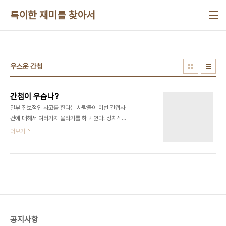
본문 바로가기
특이한 재미를 찾아서
우스운 간첩
간첩이 우습나?
일부 진보적인 사고를 한다는 사람들이 이번 간첩사
건에 대해서 여러가지 물타기를 하고 있다. 정치적으
로 보면 현정권이 궁지에 몰리는 시점에서 국면전환
더보기
용으로 사용되는게 마음에 안들기 때문에 그러는 것
도 있겠지만 자신들도 모르게 공작에 이용당하고 있
는건 아닌가 하는 우려도 생긴다. 이런 생각을 하는
이유는 통일된 논리를 적용하기 때문인데 이전 경험
에서 그런 논리가 나중에 보면 공작차원에서 나온게
원 출처인 경우가 종종있었기 때문이다. 보위부 소속
이 이상해? 이런 류의 일에 얼마나 관심을 가지고 있
었는지 모르겠지만 보의부 소속이라는게 엉뚱하다는
공지사항
의견을 먼저들 피력한다. 법률의 엄격하게 활동 범위