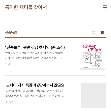
본문 바로가기
특이한 재미를 찾아서
신종독감
' 신종플루 ' 관련 긴급 캠페인 (손 조심)
위에 나오는 사진들은 무슨 사진들 일까요? 아이들이
자기 겨드랑이 냄새 대신 팔꿈치 안쪽의 냄새라도 맡
고 있는 걸까요? 간단하게 말해서 신종 독감(신종 플
더보기
루) 예방법으로 촉수엄금! 손조심을 교육하는 겁니
다. 우리는 최근 신종독감의 유행에 직면하면서 서서
히 긴장의 수위가 높아지고 있는 상황입니다. 하지만
이미 선진국에서 실시하고 있는 예방 방법 중에 아직
드디어 돼지 독감이 6단계까지 갔군요.
까지 홍보되지 않고 있는 내용이 있는데 바로 저 사진
처음 돼지 독감이 돼지하고 상관없다고 포스팅 한지
에 나온 내용입니다. 바로 신종 플루와 관련해서 올바
(2009/04/28 돼지독감은 돼지하고 상관 없어!)
른 기침 방법에 대한 홍보와 교육입니다. 아래 사진은
한달 보름만에 공식적인 아웃 브레이크 선언인 6단
더보기
올바른 기침 방법을 공식적으로 설명하는 사진입니
계가 선었됐네요. 그동안 결국은 돼지하고 상관없다
다. 홍보의 핵심은 손으로 입을 가리지 않고 팔꿈치
는 공식적인 확인을 통해서 신종 독감이라는이름을