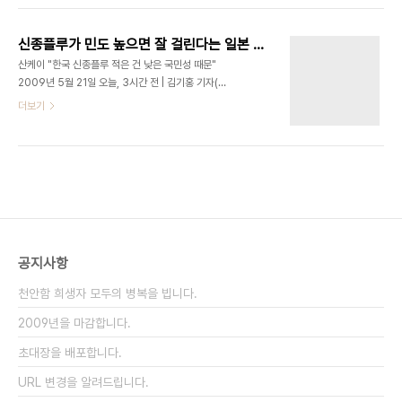
안쪽으로 입을 가리고 기침을 하는 겁니다. 왜 저런
가지게 됐고 멕시코를 벗어나서 전세계로 확산되게
방법으로 입을 가려야 할까요? 일단 우리가 기침이
됐습니다. 초기에 멕시코에서는 높은 치사율이라는
나..
신종플루가 민도 높으면 잘 걸린다는 일본 의사
잘못된 정보가 알려지는 바람에 많은 사람들을 긴장
산케이 "한국 신종플루 적은 건 낮은 국민성 때문"
하게 만들기도 했습니다. Epidemia de Pánico /
2009년 5월 21일 오늘, 3시간 전 | 김기홍 기자( )
Panic Epidemy by Eneas 하지만 현제는 보통
일본 우익 신문인 산케이신문이 한국에서 ‘신종 플루’
더보기
독감 이상도 이하도 아닌 취급을 받고 있는게 이 신종
감염자가 적은 것은 ‘국민성이 낮아 제대로 신고를 하
플루입니다. 처음 과거 포스팅에서도 언급했지만 모
지 않기 때문’이라는 취지로 보도해 논란이 일고 있
든 독감이 돼지에게서 나왔고 결과적으로는 특이할
다. 산케이는 20일 “일본에서 지난 16일 신종 플루
것 없는(치사율만 평범하다면!) 멕시코 A형..
감염이 처음... 일본의 중앙 일간지라는 신문이 정말
저런 기사를 실었는지 믿어지지가 않는다. 더군다나
의대조교수라는 사람이 저런 말을 했다니 말이다. 우
익적 시각에서 봤을 때 후진국 한국이나 중국만도 못
한 방역상태를 보이는 일본에 대한 변명을 하고 싶었
공지사항
던 것 같은데 참 무지막지한 변명이다. 병원 안 갈만
한가? 신종 말고 그냥 독감만 해도 병원 안가고 버틸
천안함 희생자 모두의 병복을 빕니다.
만한 병이냐 하는 문제부터 ..
2009년을 마감합니다.
초대장을 배포합니다.
URL 변경을 알려드립니다.