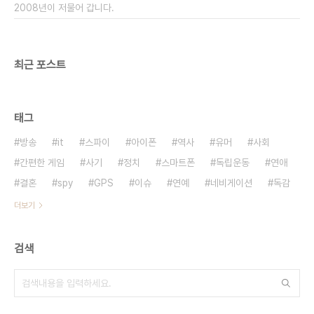
2008년이 저물어 갑니다.
최근 포스트
태그
방송
it
스파이
아이폰
역사
유머
사회
간편한 게임
사기
정치
스마트폰
독립운동
연애
결혼
spy
GPS
이슈
연예
네비게이션
독감
더보기
검색