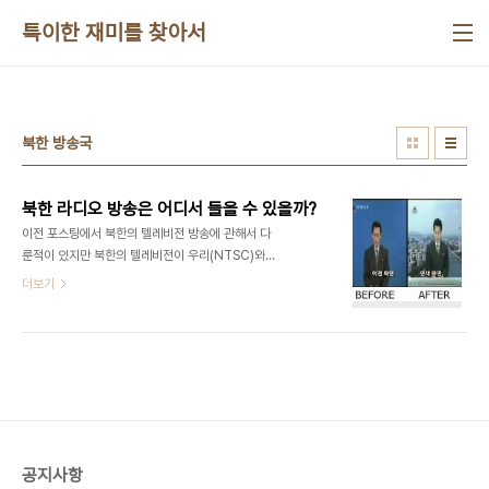
본문 바로가기
특이한 재미를 찾아서
북한 방송국
북한 라디오 방송은 어디서 들을 수 있을까?
이전 포스팅에서 북한의 텔레비전 방송에 관해서 다
룬적이 있지만 북한의 텔레비전이 우리(NTSC)와
다른 (PAL)방식이기 때문에 대남 선전용으로 따로
더보기
운영하는 개성방송만이 직첩 시청이 가능하다고 했
다. 이런 방송 방식의 차이에 따른 제약이 없는 라디
오는 어떨까? 대표 라디오 방송 조선중앙방송 우리의
국가대표방송이 KBS라면 북한의 대표방송은 조선중
앙방송이 있다. 평양에서의 주파수는 AM
657(PBS 평양방송) AM 720(KCBS - Korean
Central Broadcasting Station 즉 조선중앙방
송) 그리고 AM 882와 1080(KCBS 해주 - 중개
공지사항
소가 아닌 별도 방송)이다. FM방송은 PBS가 하나