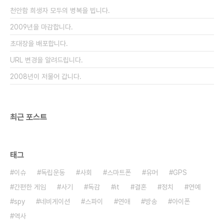
있다고 하는데 북한에서의 FM음악 방송은 솔직히
천안함 희생자 모두의 병복을 빕니다.
상상이 안간다. 혁명가요를 매일 틀어..
2009년을 마감합니다.
초대장을 배포합니다.
URL 변경을 알려드립니다.
2008년이 저물어 갑니다.
최근 포스트
태그
이슈
독립운동
사회
스마트폰
유머
GPS
간편한 게임
사기
독감
it
결혼
정치
연예
spy
네비게이션
스파이
연애
방송
아이폰
역사