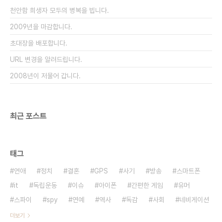
뭐 비아그라나 영양제라면 다르겠지만 대부분의 개
천안함 희생자 모두의 병복을 빕니다.
발되는 신약은 병이 있어서 치료가 필요한 사람..
2009년을 마감합니다.
초대장을 배포합니다.
URL 변경을 알려드립니다.
2008년이 저물어 갑니다.
최근 포스트
태그
연애
정치
결혼
GPS
사기
방송
스마트폰
it
독립운동
이슈
아이폰
간편한 게임
유머
스파이
spy
연예
역사
독감
사회
네비게이션
더보기