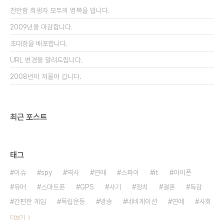
가 끊임 없이 일어나게 되고 우리 대학생들의 신학기
천안함 희생자 모두의 병복을 빕니다.
에도 그렇듣이 사망이라는 극단적인 결과도 심심치
않게 벌..
2009년을 마감합니다.
초대장을 배포합니다.
URL 변경을 알려드립니다.
2008년이 저물어 갑니다.
최근 포스트
태그
이슈
spy
역사
연애
스파이
it
아이폰
유머
스마트폰
GPS
사기
정치
결혼
독감
간편한 게임
독립운동
방송
네비게이션
연예
사회
더보기