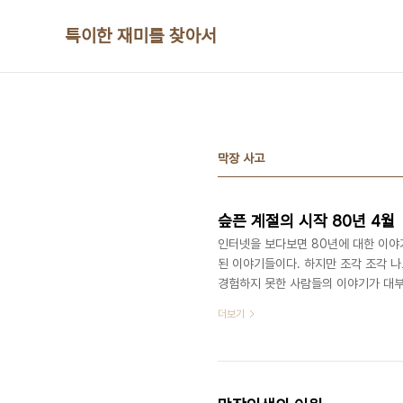
본문 바로가기
특이한 재미를 찾아서
막장 사고
슾픈 계절의 시작 80년 4월
인터넷을 보다보면 80년에 대한 이야
된 이야기들이다. 하지만 조각 조각 
경험하지 못한 사람들의 이야기가 대부
낌도 든다. 한편으로는 80년 5월의
더보기
는 생각이 들기도한다. 그에 대한 반작
제 근 30여년(한 세대를) 전 이야기
적인 시각에서 그 일을 기록할 것이라