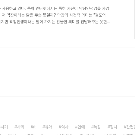
 사용하고 있다. 특히 인터넷에서는 특히 자신이 막장인생임을 자임
럼 저 막장이라는 말은 무슨 뜻일까? 막장의 사전적 의미는 "갱도의
뜻이지만 막장인생이라는 말이 가지는 암울한 의미를 전달해주는 못한
있었던건가? 막장에 들어간다는 것은 막장은 사전적으로 갱도의 끝을 의
탄광의 막장을 의미한다. 그 중에서도 탄광의 가장 깊숙한 끝을 의미
 블로그들을 잠시 검색해봤지만 예상대로 진정한 뜻을 이야기하는 곳
다는게 얼마나 암울하고 인생의 가장 비참한 바닦을 의미하는지 이..
사기
사회
it
유머
역사
연애
독감
정치
간편