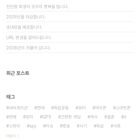
적 이야기가 마구 범범이 될 수도 있다 하지만 실상은
천안함 희생자 모두의 병복을 빕니다.
배고프기 때문이다. 왜 배고픈가 그건 혈당이 떨..
2009년을 마감합니다.
초대장을 배포합니다.
URL 변경을 알려드립니다.
2008년이 저물어 갑니다.
최근 포스트
태그
네비게이션
연애
독립운동
유머
아이폰
스마트폰
연예
정치
GPS
간편한 게임
역사
결혼
it
스파이
spy
이슈
방송
사기
독감
사회
더보기